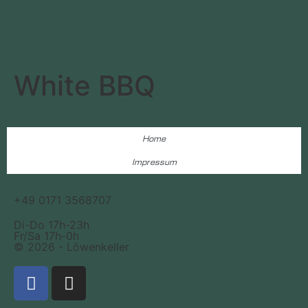
White BBQ
Home
Impressum
+49 0171 3568707
Di-Do 17h-23h
Fr/Sa 17h-0h
© 2026 - Löwenkeller